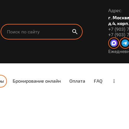
Адрес:
г. Москв
д.4, корп
+7 (903) 
+7 (903) 
Ежедневно
ры
Бронирование онлайн
Оплата
FAQ
...