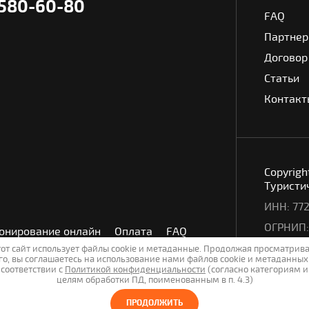
 580-60-80
FAQ
Партне
Договор
Статьи
Контакт
Copyrigh
Туристи
ИНН: 772
ОГРНИП:
онирование онлайн
Оплата
FAQ
Политик
от сайт использует файлы cookie и метаданные. Продолжая просматрив
го, вы соглашаетесь на использование нами файлов cookie и метаданных
соответствии с
Политикой конфиденциальности
(согласно категориям и
целям обработки ПД, поименованным в п. 4.3)
ПРОДОЛЖИТЬ