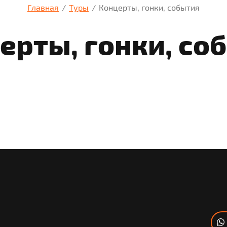
Главная
/
Туры
/
Концерты, гонки, события
ерты, гонки, со