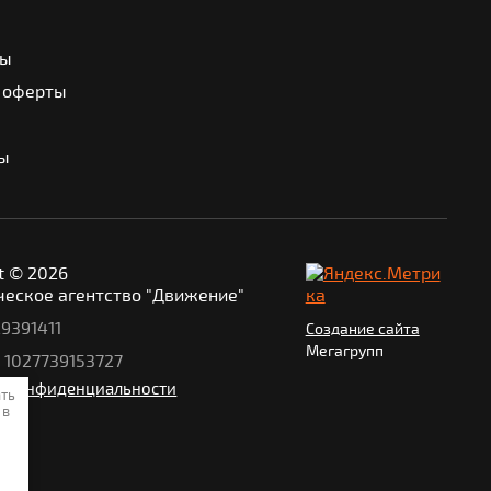
ры
 оферты
ы
t © 2026
ческое агентство "Движение"
9391411
Создание сайта
Мегагрупп
 1027739153727
а конфиденциальности
ать
 в